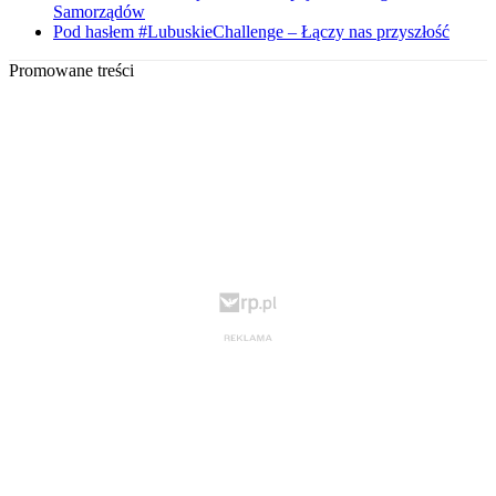
Samorządów
Pod hasłem #LubuskieChallenge – Łączy nas przyszłość
Promowane treści