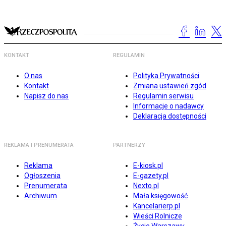
KONTAKT
REGULAMIN
O nas
Polityka Prywatności
Kontakt
Zmiana ustawień zgód
Napisz do nas
Regulamin serwisu
Informacje o nadawcy
Deklaracja dostępności
REKLAMA I PRENUMERATA
PARTNERZY
Reklama
E-kiosk.pl
Ogłoszenia
E-gazety.pl
Prenumerata
Nexto.pl
Archiwum
Mała księgowość
Kancelarierp.pl
Wieści Rolnicze