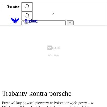
Serwisy
R
egiony
Trabanty kontra porsche
Przed 40 laty powstał pierwszy w Polsce tor wyścigowy – w