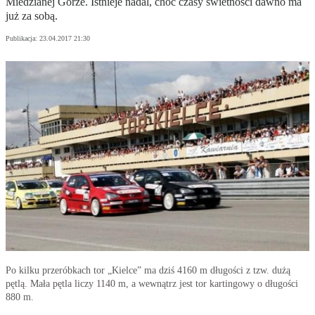
Miedzianej Górze. Istnieje nadal, choć czasy świetności dawno ma
już za sobą.
Publikacja:
23.04.2017 21:30
Po kilku przeróbkach tor „Kielce” ma dziś 4160 m długości z tzw. dużą
pętlą. Mała pętla liczy 1140 m, a wewnątrz jest tor kartingowy o długości
880 m.