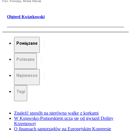
Foto: Fotorzepa, Michał Walczak
Olgierd Kwiatkowski
Powiązane
Polecane
Najnowsze
Tagi
Znaleźć sposób na nierówną walkę z korkami
W Kujawsko-Pomorskiem uczą się od gwiazd Doliny
Krzemowej
O finansach samorządów na Europejskim Kongresie