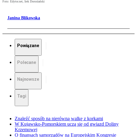
Foto: Edytor.net, Irek Dororżański
Janina Blikowska
Powiązane
Polecane
Najnowsze
Tagi
Znaleźć sposób na nierówną walkę z korkami
W Kujawsko-Pomorskiem uczą się od gwiazd Doliny
Krzemowej
O finansach samorządów na Europejskim Kongresie