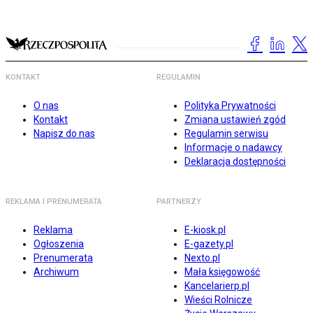
KONTAKT
REGULAMIN
O nas
Polityka Prywatności
Kontakt
Zmiana ustawień zgód
Napisz do nas
Regulamin serwisu
Informacje o nadawcy
Deklaracja dostępności
REKLAMA I PRENUMERATA
PARTNERZY
Reklama
E-kiosk.pl
Ogłoszenia
E-gazety.pl
Prenumerata
Nexto.pl
Archiwum
Mała księgowość
Kancelarierp.pl
Wieści Rolnicze