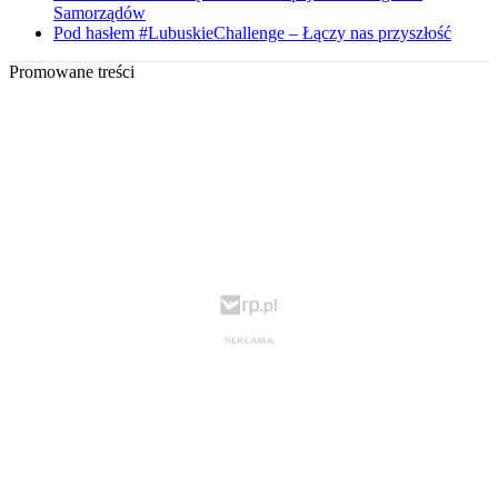
Samorządów
Pod hasłem #LubuskieChallenge – Łączy nas przyszłość
Promowane treści