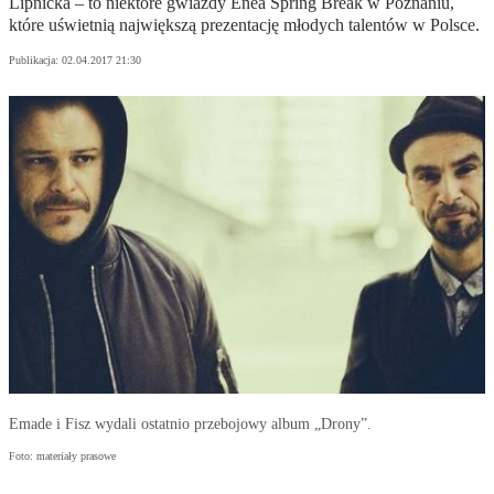
Lipnicka – to niektóre gwiazdy Enea Spring Break w Poznaniu,
które uświetnią największą prezentację młodych talentów w Polsce.
Publikacja:
02.04.2017 21:30
Emade i Fisz wydali ostatnio przebojowy album „Drony”.
Foto: materiały prasowe