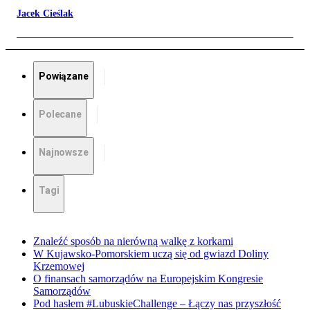
Jacek Cieślak
Powiązane
Polecane
Najnowsze
Tagi
Znaleźć sposób na nierówną walkę z korkami
W Kujawsko-Pomorskiem uczą się od gwiazd Doliny
Krzemowej
O finansach samorządów na Europejskim Kongresie
Samorządów
Pod hasłem #LubuskieChallenge – Łączy nas przyszłość