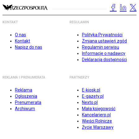
KONTAKT
REGULAMIN
O nas
Polityka Prywatności
Kontakt
Zmiana ustawień zgód
Napisz do nas
Regulamin serwisu
Informacje o nadawcy
Deklaracja dostępności
REKLAMA I PRENUMERATA
PARTNERZY
Reklama
E-kiosk.pl
Ogłoszenia
E-gazety.pl
Prenumerata
Nexto.pl
Archiwum
Mała księgowość
Kancelarierp.pl
Wieści Rolnicze
Życie Warszawy