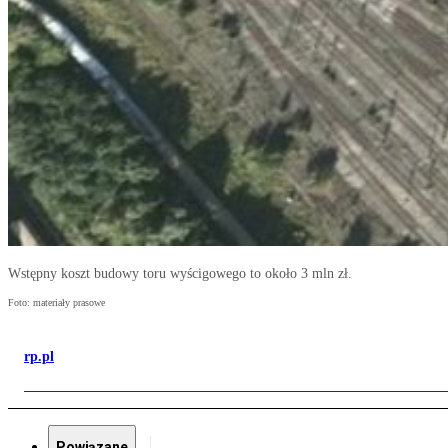
Wstępny koszt budowy toru wyścigowego to około 3 mln zł.
Foto: materiały prasowe
rp.pl
Powiązane