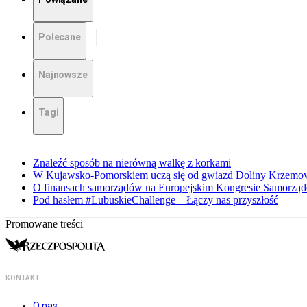
Polecane
Najnowsze
Tagi
Znaleźć sposób na nierówną walkę z korkami
W Kujawsko-Pomorskiem uczą się od gwiazd Doliny Krzemo
O finansach samorządów na Europejskim Kongresie Samorzą
Pod hasłem #LubuskieChallenge – Łączy nas przyszłość
Promowane treści
KONTAKT
O nas