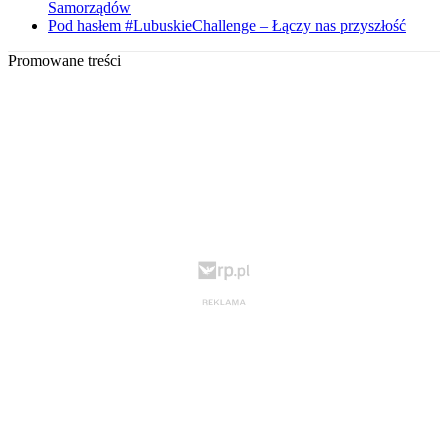
Samorządów
Pod hasłem #LubuskieChallenge – Łączy nas przyszłość
Promowane treści