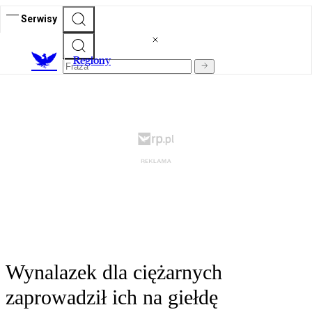
Serwisy
R
egiony
Wynalazek dla ciężarnych
zaprowadził ich na giełdę