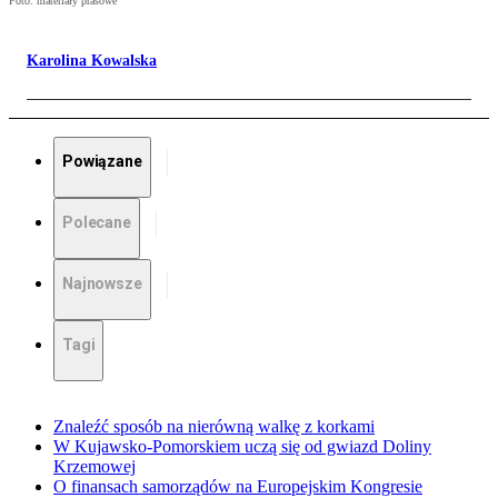
Foto: materiały prasowe
Karolina Kowalska
Powiązane
Polecane
Najnowsze
Tagi
Znaleźć sposób na nierówną walkę z korkami
W Kujawsko-Pomorskiem uczą się od gwiazd Doliny
Krzemowej
O finansach samorządów na Europejskim Kongresie