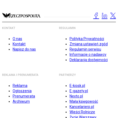
KONTAKT
REGULAMIN
O nas
Polityka Prywatności
Kontakt
Zmiana ustawień zgód
Napisz do nas
Regulamin serwisu
Informacje o nadawcy
Deklaracja dostępności
REKLAMA I PRENUMERATA
PARTNERZY
Reklama
E-kiosk.pl
Ogłoszenia
E-gazety.pl
Prenumerata
Nexto.pl
Archiwum
Mała księgowość
Kancelarierp.pl
Wieści Rolnicze
Życie Warszawy