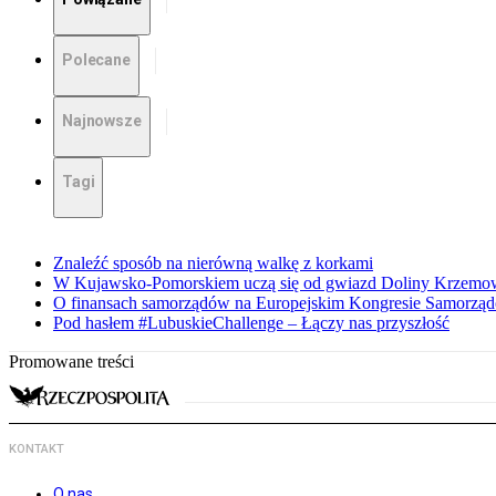
Polecane
Najnowsze
Tagi
Znaleźć sposób na nierówną walkę z korkami
W Kujawsko-Pomorskiem uczą się od gwiazd Doliny Krzemo
O finansach samorządów na Europejskim Kongresie Samorzą
Pod hasłem #LubuskieChallenge – Łączy nas przyszłość
Promowane treści
KONTAKT
O nas