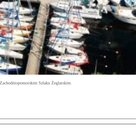
na Zachodniopomorskim Szlaku Żeglarskim.