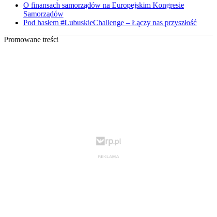
O finansach samorządów na Europejskim Kongresie
Samorządów
Pod hasłem #LubuskieChallenge – Łączy nas przyszłość
Promowane treści