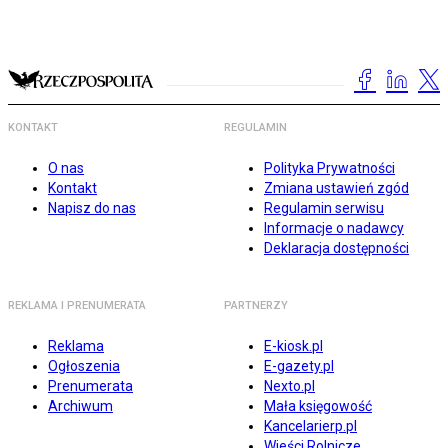
KONTAKT
REGULAMIN
O nas
Polityka Prywatności
Kontakt
Zmiana ustawień zgód
Napisz do nas
Regulamin serwisu
Informacje o nadawcy
Deklaracja dostępności
REKLAMA I PRENUMERATA
PARTNERZY
Reklama
E-kiosk.pl
Ogłoszenia
E-gazety.pl
Prenumerata
Nexto.pl
Archiwum
Mała księgowość
Kancelarierp.pl
Wieści Rolnicze