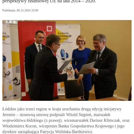
perspektywy finansowej UE na lata 2014 – 2020.
Publikacja:
06.12.2016 23:00
Łódzkie jako trzeci region w kraju uruchamia drugą edycję inicjatywy
Jeremie – stosowną umowę podpisali Witold Stępień, marszałek
województwa łódzkiego (z prawej), wicemarszałek Dariusz Klimczak, oraz
Włodzimierz Kocon, wiceprezes Banku Gospodarstwa Krajowego i jego
dyrektor zarządzająca Patrycja Wolińska-Bartkiewicz.