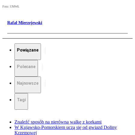
Foto: UMWŁ
Rafał Mierzejewski
Powiązane
Polecane
Najnowsze
Tagi
Znaleźć sposób na nierówną walkę z korkami
W Kujawsko-Pomorskiem uczą się od gwiazd Doliny
Krzemowej