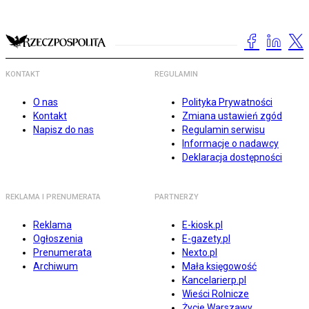
KONTAKT
REGULAMIN
O nas
Polityka Prywatności
Kontakt
Zmiana ustawień zgód
Napisz do nas
Regulamin serwisu
Informacje o nadawcy
Deklaracja dostępności
REKLAMA I PRENUMERATA
PARTNERZY
Reklama
E-kiosk.pl
Ogłoszenia
E-gazety.pl
Prenumerata
Nexto.pl
Archiwum
Mała księgowość
Kancelarierp.pl
Wieści Rolnicze
Życie Warszawy