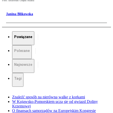
Foto: Archiwum Urzędu Miasta
Janina Blikowska
Powiązane
Polecane
Najnowsze
Tagi
Znaleźć sposób na nierówną walkę z korkami
W Kujawsko-Pomorskiem uczą się od gwiazd Doliny
Krzemowej
O finansach samorządów na Europejskim Kongresie