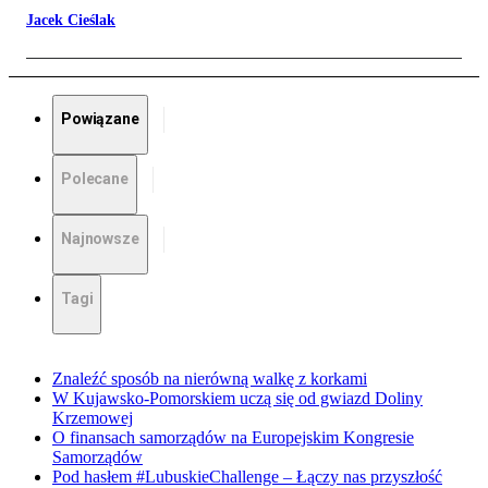
Jacek Cieślak
Powiązane
Polecane
Najnowsze
Tagi
Znaleźć sposób na nierówną walkę z korkami
W Kujawsko-Pomorskiem uczą się od gwiazd Doliny
Krzemowej
O finansach samorządów na Europejskim Kongresie
Samorządów
Pod hasłem #LubuskieChallenge – Łączy nas przyszłość