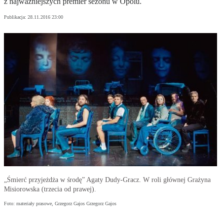
z najważniejszych premier sezonu w Opolu.
Publikacja:
28.11.2016 23:00
„Śmierć przyjeżdża w środę” Agaty Dudy-Gracz. W roli głównej Grażyna
Misiorowska (trzecia od prawej).
Foto: materiały prasowe, Grzegorz Gajos Grzegorz Gajos