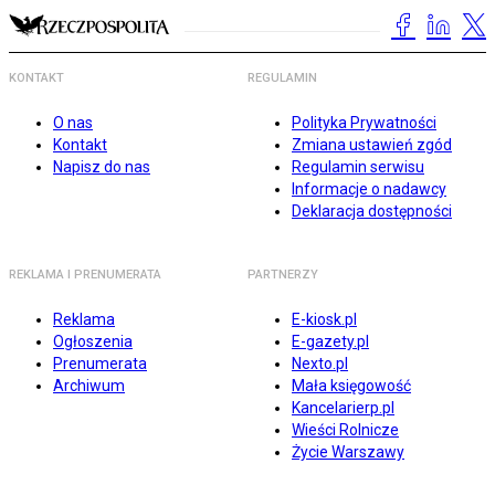
KONTAKT
REGULAMIN
O nas
Polityka Prywatności
Kontakt
Zmiana ustawień zgód
Napisz do nas
Regulamin serwisu
Informacje o nadawcy
Deklaracja dostępności
REKLAMA I PRENUMERATA
PARTNERZY
Reklama
E-kiosk.pl
Ogłoszenia
E-gazety.pl
Prenumerata
Nexto.pl
Archiwum
Mała księgowość
Kancelarierp.pl
Wieści Rolnicze
Życie Warszawy