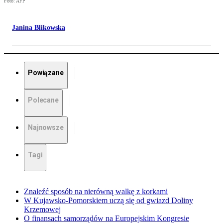
Foto: AFP
Janina Blikowska
Powiązane
Polecane
Najnowsze
Tagi
Znaleźć sposób na nierówną walkę z korkami
W Kujawsko-Pomorskiem uczą się od gwiazd Doliny
Krzemowej
O finansach samorządów na Europejskim Kongresie