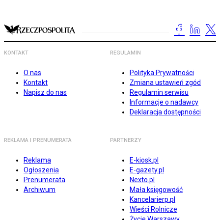
KONTAKT
REGULAMIN
O nas
Polityka Prywatności
Kontakt
Zmiana ustawień zgód
Napisz do nas
Regulamin serwisu
Informacje o nadawcy
Deklaracja dostępności
REKLAMA I PRENUMERATA
PARTNERZY
Reklama
E-kiosk.pl
Ogłoszenia
E-gazety.pl
Prenumerata
Nexto.pl
Archiwum
Mała księgowość
Kancelarierp.pl
Wieści Rolnicze
Życie Warszawy