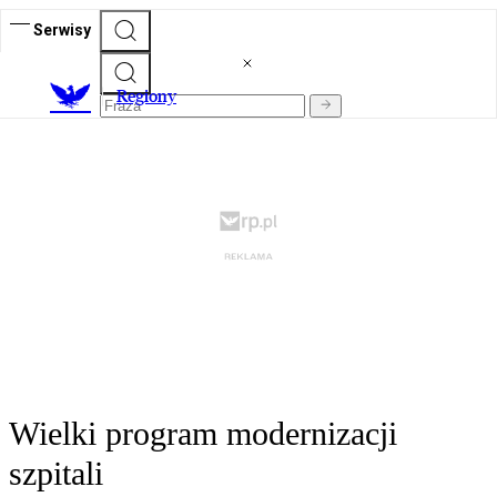
Serwisy
R
egiony
Wielki program modernizacji
szpitali