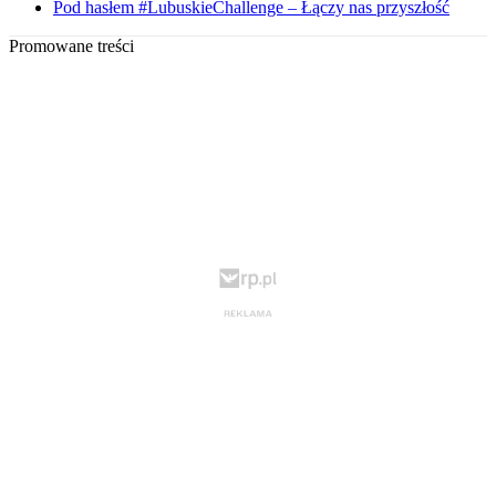
Pod hasłem #LubuskieChallenge – Łączy nas przyszłość
Promowane treści