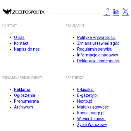
KONTAKT
REGULAMIN
O nas
Polityka Prywatności
Kontakt
Zmiana ustawień zgód
Napisz do nas
Regulamin serwisu
Informacje o nadawcy
Deklaracja dostępności
REKLAMA I PRENUMERATA
PARTNERZY
Reklama
E-kiosk.pl
Ogłoszenia
E-gazety.pl
Prenumerata
Nexto.pl
Archiwum
Mała księgowość
Kancelarierp.pl
Wieści Rolnicze
Życie Warszawy