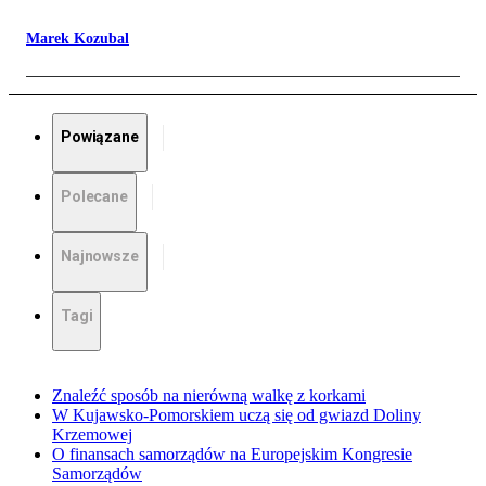
Marek Kozubal
Powiązane
Polecane
Najnowsze
Tagi
Znaleźć sposób na nierówną walkę z korkami
W Kujawsko-Pomorskiem uczą się od gwiazd Doliny
Krzemowej
O finansach samorządów na Europejskim Kongresie
Samorządów