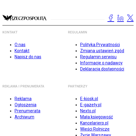
KONTAKT
REGULAMIN
O nas
Polityka Prywatności
Kontakt
Zmiana ustawień zgód
Napisz do nas
Regulamin serwisu
Informacje o nadawcy
Deklaracja dostępności
REKLAMA I PRENUMERATA
PARTNERZY
Reklama
E-kiosk.pl
Ogłoszenia
E-gazety.pl
Prenumerata
Nexto.pl
Archiwum
Mała księgowość
Kancelarierp.pl
Wieści Rolnicze
Życie Warszawy