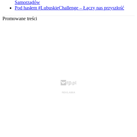
Samorządów
Pod hasłem #LubuskieChallenge – Łączy nas przyszłość
Promowane treści