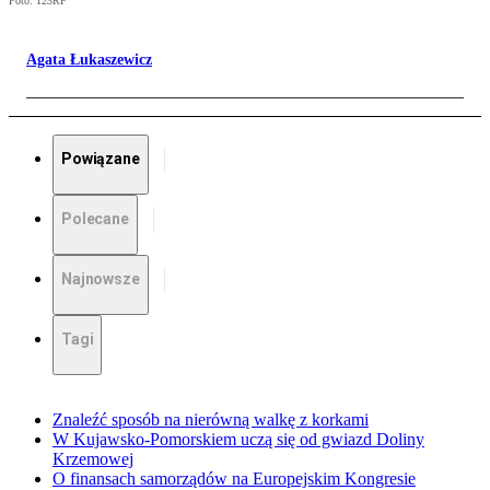
Foto: 123RF
Agata Łukaszewicz
Powiązane
Polecane
Najnowsze
Tagi
Znaleźć sposób na nierówną walkę z korkami
W Kujawsko-Pomorskiem uczą się od gwiazd Doliny
Krzemowej
O finansach samorządów na Europejskim Kongresie