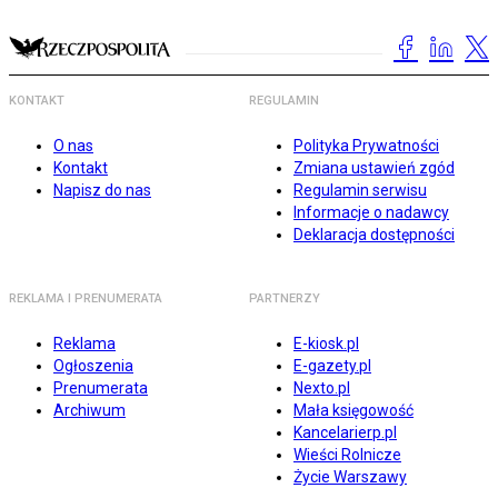
KONTAKT
REGULAMIN
O nas
Polityka Prywatności
Kontakt
Zmiana ustawień zgód
Napisz do nas
Regulamin serwisu
Informacje o nadawcy
Deklaracja dostępności
REKLAMA I PRENUMERATA
PARTNERZY
Reklama
E-kiosk.pl
Ogłoszenia
E-gazety.pl
Prenumerata
Nexto.pl
Archiwum
Mała księgowość
Kancelarierp.pl
Wieści Rolnicze
Życie Warszawy