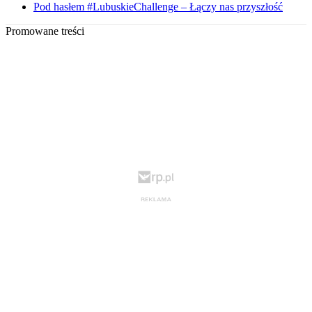
Pod hasłem #LubuskieChallenge – Łączy nas przyszłość
Promowane treści