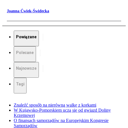
Joanna Ćwiek-Świdecka
Powiązane
Polecane
Najnowsze
Tagi
Znaleźć sposób na nierówną walkę z korkami
W Kujawsko-Pomorskiem uczą się od gwiazd Doliny
Krzemowej
O finansach samorządów na Europejskim Kongresie
Samorządów