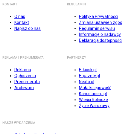
KONTAKT
REGULAMIN
O nas
Polityka Prywatności
Kontakt
Zmiana ustawień zgód
Napisz do nas
Regulamin serwisu
Informacje o nadawcy
Deklaracja dostępności
REKLAMA I PRENUMERATA
PARTNERZY
Reklama
E-kiosk.pl
Ogłoszenia
E-gazety.pl
Prenumerata
Nexto.pl
Archiwum
Mała księgowość
Kancelarierp.pl
Wieści Rolnicze
Życie Warszawy
NASZE WYDARZENIA