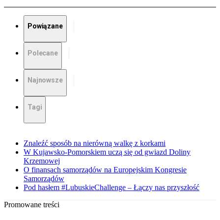
Powiązane
Polecane
Najnowsze
Tagi
Znaleźć sposób na nierówną walkę z korkami
W Kujawsko-Pomorskiem uczą się od gwiazd Doliny
Krzemowej
O finansach samorządów na Europejskim Kongresie
Samorządów
Pod hasłem #LubuskieChallenge – Łączy nas przyszłość
Promowane treści