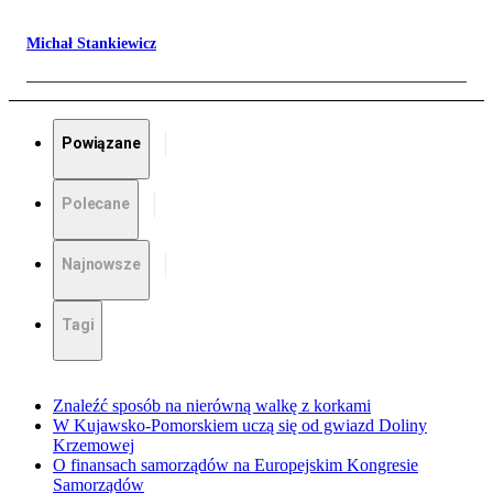
Michał Stankiewicz
Powiązane
Polecane
Najnowsze
Tagi
Znaleźć sposób na nierówną walkę z korkami
W Kujawsko-Pomorskiem uczą się od gwiazd Doliny
Krzemowej
O finansach samorządów na Europejskim Kongresie
Samorządów