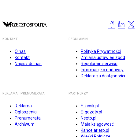
KONTAKT
REGULAMIN
O nas
Polityka Prywatności
Kontakt
Zmiana ustawień zgód
Napisz do nas
Regulamin serwisu
Informacje o nadawcy
Deklaracja dostępności
REKLAMA I PRENUMERATA
PARTNERZY
Reklama
E-kiosk.pl
Ogłoszenia
E-gazety.pl
Prenumerata
Nexto.pl
Archiwum
Mała księgowość
Kancelarierp.pl
Wieści Rolnicze