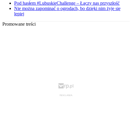
Pod hasłem #LubuskieChallenge – Łączy nas przyszłość
Nie można zapominać o ogrodach, bo dzięki nim żyje się
lepiej
Promowane treści