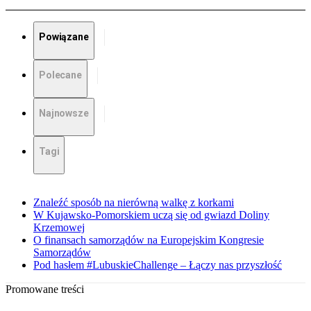
Powiązane
Polecane
Najnowsze
Tagi
Znaleźć sposób na nierówną walkę z korkami
W Kujawsko-Pomorskiem uczą się od gwiazd Doliny
Krzemowej
O finansach samorządów na Europejskim Kongresie
Samorządów
Pod hasłem #LubuskieChallenge – Łączy nas przyszłość
Promowane treści