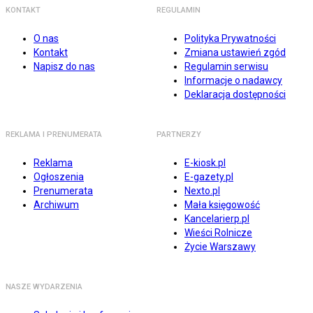
KONTAKT
REGULAMIN
O nas
Polityka Prywatności
Kontakt
Zmiana ustawień zgód
Napisz do nas
Regulamin serwisu
Informacje o nadawcy
Deklaracja dostępności
REKLAMA I PRENUMERATA
PARTNERZY
Reklama
E-kiosk.pl
Ogłoszenia
E-gazety.pl
Prenumerata
Nexto.pl
Archiwum
Mała księgowość
Kancelarierp.pl
Wieści Rolnicze
Życie Warszawy
NASZE WYDARZENIA