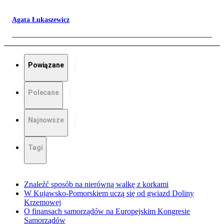
Agata Łukaszewicz
Powiązane
Polecane
Najnowsze
Tagi
Znaleźć sposób na nierówną walkę z korkami
W Kujawsko-Pomorskiem uczą się od gwiazd Doliny
Krzemowej
O finansach samorządów na Europejskim Kongresie
Samorządów