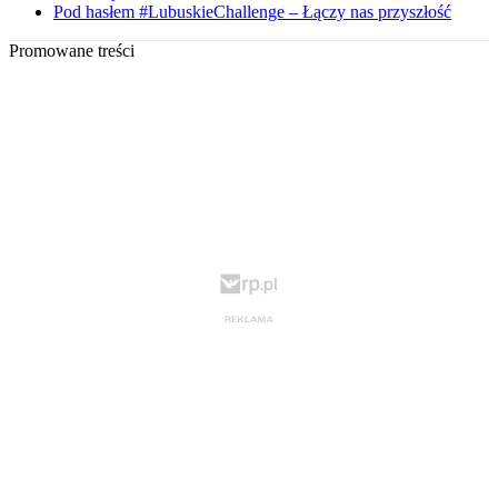
Pod hasłem #LubuskieChallenge – Łączy nas przyszłość
Promowane treści