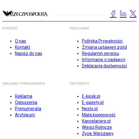
KONTAKT
REGULAMIN
O nas
Polityka Prywatności
Kontakt
Zmiana ustawień zgód
Napisz do nas
Regulamin serwisu
Informacje o nadawcy
Deklaracja dostępności
REKLAMA I PRENUMERATA
PARTNERZY
Reklama
E-kiosk.pl
Ogłoszenia
E-gazety.pl
Prenumerata
Nexto.pl
Archiwum
Mała księgowość
Kancelarierp.pl
Wieści Rolnicze
Życie Warszawy