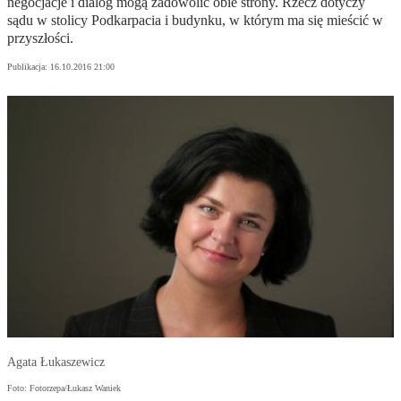
negocjacje i dialog mogą zadowolić obie strony. Rzecz dotyczy
sądu w stolicy Podkarpacia i budynku, w którym ma się mieścić w
przyszłości.
Publikacja:
16.10.2016 21:00
Agata Łukaszewicz
Foto: Fotorzepa/Łukasz Waniek