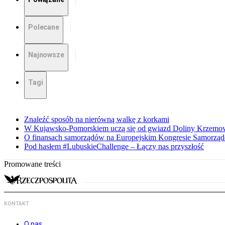
Polecane
Najnowsze
Tagi
Znaleźć sposób na nierówną walkę z korkami
W Kujawsko-Pomorskiem uczą się od gwiazd Doliny Krzemo
O finansach samorządów na Europejskim Kongresie Samorzą
Pod hasłem #LubuskieChallenge – Łączy nas przyszłość
Promowane treści
KONTAKT
O nas