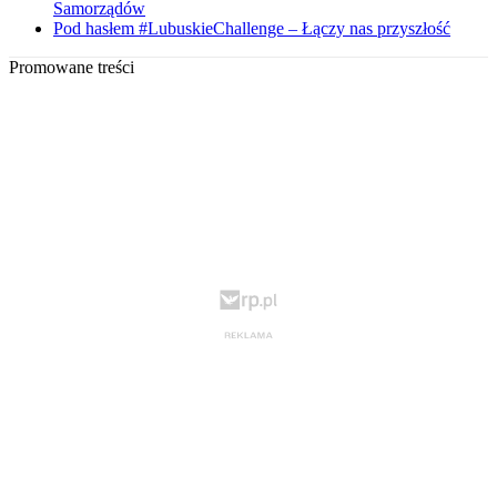
Samorządów
Pod hasłem #LubuskieChallenge – Łączy nas przyszłość
Promowane treści