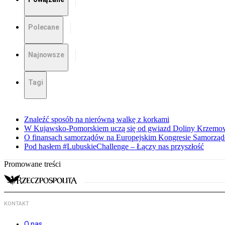
Polecane
Najnowsze
Tagi
Znaleźć sposób na nierówną walkę z korkami
W Kujawsko-Pomorskiem uczą się od gwiazd Doliny Krzemo
O finansach samorządów na Europejskim Kongresie Samorzą
Pod hasłem #LubuskieChallenge – Łączy nas przyszłość
Promowane treści
KONTAKT
O nas