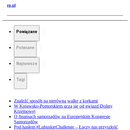
rp.pl
Powiązane
Polecane
Najnowsze
Tagi
Znaleźć sposób na nierówną walkę z korkami
W Kujawsko-Pomorskiem uczą się od gwiazd Doliny
Krzemowej
O finansach samorządów na Europejskim Kongresie
Samorządów
Pod hasłem #LubuskieChallenge – Łączy nas przyszłość