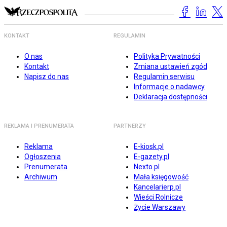
KONTAKT
REGULAMIN
O nas
Polityka Prywatności
Kontakt
Zmiana ustawień zgód
Napisz do nas
Regulamin serwisu
Informacje o nadawcy
Deklaracja dostępności
REKLAMA I PRENUMERATA
PARTNERZY
Reklama
E-kiosk.pl
Ogłoszenia
E-gazety.pl
Prenumerata
Nexto.pl
Archiwum
Mała księgowość
Kancelarierp.pl
Wieści Rolnicze
Życie Warszawy