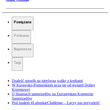
Powiązane
Polecane
Najnowsze
Tagi
Znaleźć sposób na nierówną walkę z korkami
W Kujawsko-Pomorskiem uczą się od gwiazd Doliny
Krzemowej
O finansach samorządów na Europejskim Kongresie
Samorządów
Pod hasłem #LubuskieChallenge – Łączy nas przyszłość