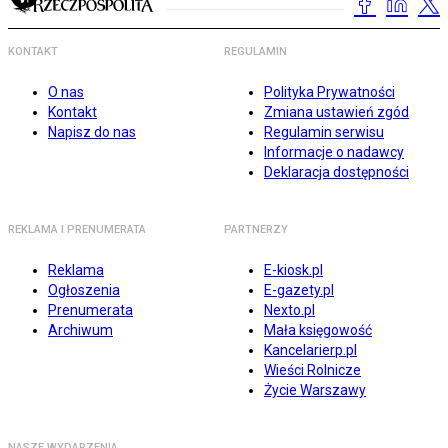
KONTAKT
REGULAMIN
O nas
Polityka Prywatności
Kontakt
Zmiana ustawień zgód
Napisz do nas
Regulamin serwisu
Informacje o nadawcy
Deklaracja dostępności
REKLAMA I PRENUMERATA
PARTNERZY
Reklama
E-kiosk.pl
Ogłoszenia
E-gazety.pl
Prenumerata
Nexto.pl
Archiwum
Mała księgowość
Kancelarierp.pl
Wieści Rolnicze
Życie Warszawy
NASZE WYDARZENIA