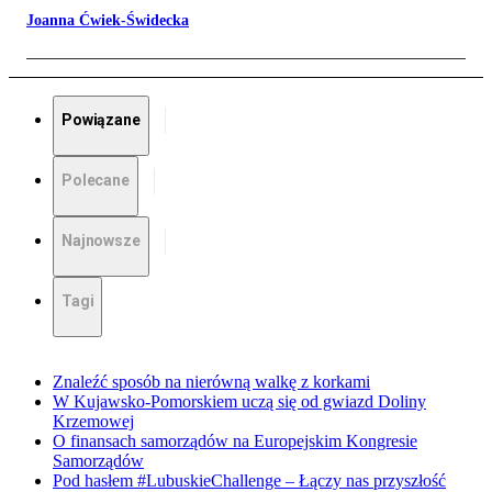
Joanna Ćwiek-Świdecka
Powiązane
Polecane
Najnowsze
Tagi
Znaleźć sposób na nierówną walkę z korkami
W Kujawsko-Pomorskiem uczą się od gwiazd Doliny
Krzemowej
O finansach samorządów na Europejskim Kongresie
Samorządów
Pod hasłem #LubuskieChallenge – Łączy nas przyszłość