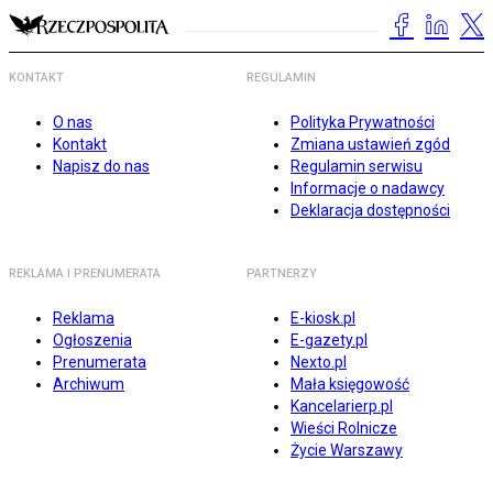
KONTAKT
REGULAMIN
O nas
Polityka Prywatności
Kontakt
Zmiana ustawień zgód
Napisz do nas
Regulamin serwisu
Informacje o nadawcy
Deklaracja dostępności
REKLAMA I PRENUMERATA
PARTNERZY
Reklama
E-kiosk.pl
Ogłoszenia
E-gazety.pl
Prenumerata
Nexto.pl
Archiwum
Mała księgowość
Kancelarierp.pl
Wieści Rolnicze
Życie Warszawy