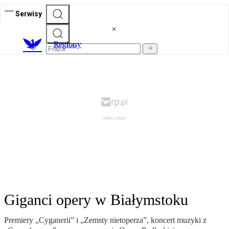
Serwisy
R
egiony
Giganci opery w Białymstoku
Premiery „Cyganerii” i „Zemsty nietoperza”, koncert muzyki z