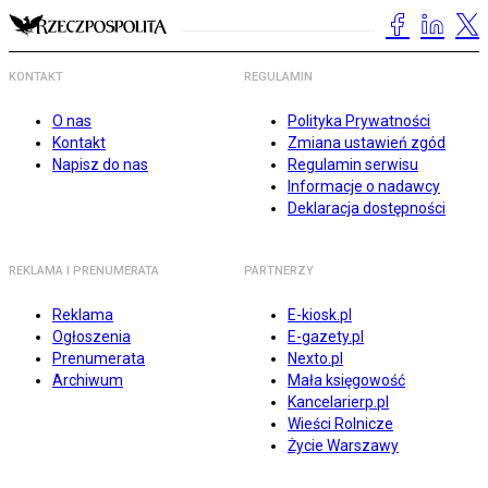
KONTAKT
REGULAMIN
O nas
Polityka Prywatności
Kontakt
Zmiana ustawień zgód
Napisz do nas
Regulamin serwisu
Informacje o nadawcy
Deklaracja dostępności
REKLAMA I PRENUMERATA
PARTNERZY
Reklama
E-kiosk.pl
Ogłoszenia
E-gazety.pl
Prenumerata
Nexto.pl
Archiwum
Mała księgowość
Kancelarierp.pl
Wieści Rolnicze
Życie Warszawy