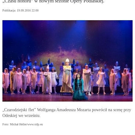
„Czasu honoru” w nowym sezonie Opery Podlaskiej.
Publikacja:
19.09.2016 22:00
„Czarodziejski flet” Wolfganga Amadeusza Mozarta powrócił na scenę przy
Odeskiej we wrześniu.
Foto: Michał Heller/www.oifp.eu