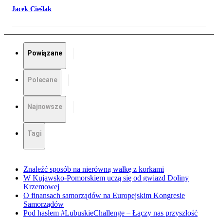
Jacek Cieślak
Powiązane
Polecane
Najnowsze
Tagi
Znaleźć sposób na nierówną walkę z korkami
W Kujawsko-Pomorskiem uczą się od gwiazd Doliny
Krzemowej
O finansach samorządów na Europejskim Kongresie
Samorządów
Pod hasłem #LubuskieChallenge – Łączy nas przyszłość