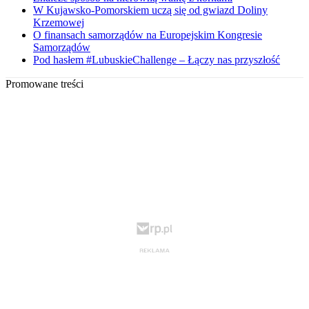
W Kujawsko-Pomorskiem uczą się od gwiazd Doliny
Krzemowej
O finansach samorządów na Europejskim Kongresie
Samorządów
Pod hasłem #LubuskieChallenge – Łączy nas przyszłość
Promowane treści