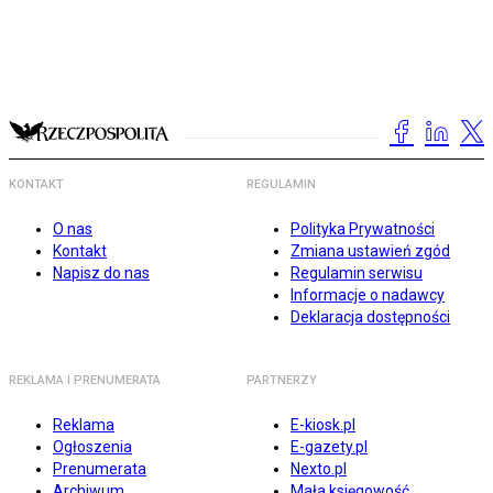
KONTAKT
REGULAMIN
O nas
Polityka Prywatności
Kontakt
Zmiana ustawień zgód
Napisz do nas
Regulamin serwisu
Informacje o nadawcy
Deklaracja dostępności
REKLAMA I PRENUMERATA
PARTNERZY
Reklama
E-kiosk.pl
Ogłoszenia
E-gazety.pl
Prenumerata
Nexto.pl
Archiwum
Mała księgowość