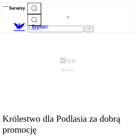
Serwisy
R
egiony
Królestwo dla Podlasia za dobrą
promocję