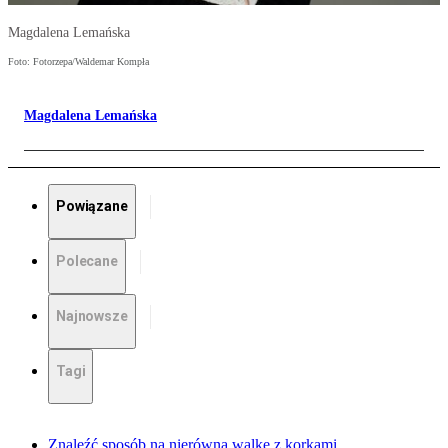
Magdalena Lemańska
Foto: Fotorzepa/Waldemar Kompła
Magdalena Lemańska
Powiązane
Polecane
Najnowsze
Tagi
Znaleźć sposób na nierówną walkę z korkami