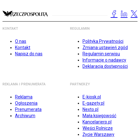
KONTAKT
REGULAMIN
O nas
Polityka Prywatności
Kontakt
Zmiana ustawień zgód
Napisz do nas
Regulamin serwisu
Informacje o nadawcy
Deklaracja dostępności
REKLAMA I PRENUMERATA
PARTNERZY
Reklama
E-kiosk.pl
Ogłoszenia
E-gazety.pl
Prenumerata
Nexto.pl
Archiwum
Mała księgowość
Kancelarierp.pl
Wieści Rolnicze
Życie Warszawy