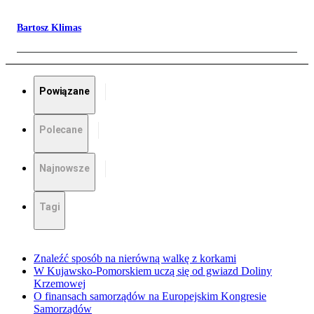
Bartosz Klimas
Powiązane
Polecane
Najnowsze
Tagi
Znaleźć sposób na nierówną walkę z korkami
W Kujawsko-Pomorskiem uczą się od gwiazd Doliny
Krzemowej
O finansach samorządów na Europejskim Kongresie
Samorządów