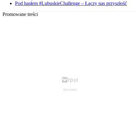
Pod hasłem #LubuskieChallenge – Łączy nas przyszłość
Promowane treści