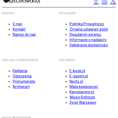
KONTAKT
REGULAMIN
O nas
Polityka Prywatności
Kontakt
Zmiana ustawień zgód
Napisz do nas
Regulamin serwisu
Informacje o nadawcy
Deklaracja dostępności
REKLAMA I PRENUMERATA
PARTNERZY
Reklama
E-kiosk.pl
Ogłoszenia
E-gazety.pl
Prenumerata
Nexto.pl
Archiwum
Mała księgowość
Kancelarierp.pl
Wieści Rolnicze
Życie Warszawy
NASZE WYDARZENIA