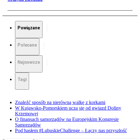
Powiązane
Polecane
Najnowsze
Tagi
Znaleźć sposób na nierówną walkę z korkami
W Kujawsko-Pomorskiem uczą się od gwiazd Doliny
Krzemowej
O finansach samorządów na Europejskim Kongresie
Samorządów
Pod hasłem #LubuskieChallenge – Łączy nas przyszłość