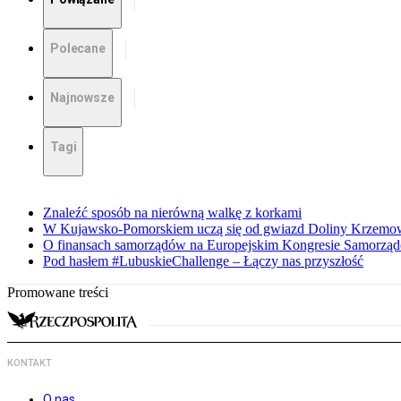
Polecane
Najnowsze
Tagi
Znaleźć sposób na nierówną walkę z korkami
W Kujawsko-Pomorskiem uczą się od gwiazd Doliny Krzemo
O finansach samorządów na Europejskim Kongresie Samorzą
Pod hasłem #LubuskieChallenge – Łączy nas przyszłość
Promowane treści
KONTAKT
O nas