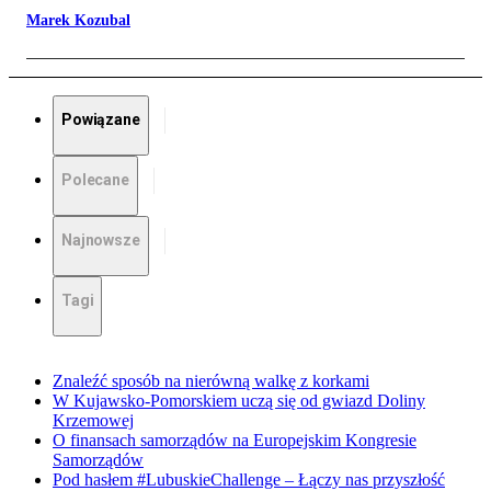
Marek Kozubal
Powiązane
Polecane
Najnowsze
Tagi
Znaleźć sposób na nierówną walkę z korkami
W Kujawsko-Pomorskiem uczą się od gwiazd Doliny
Krzemowej
O finansach samorządów na Europejskim Kongresie
Samorządów
Pod hasłem #LubuskieChallenge – Łączy nas przyszłość