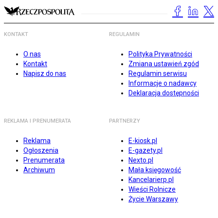
KONTAKT
REGULAMIN
O nas
Polityka Prywatności
Kontakt
Zmiana ustawień zgód
Napisz do nas
Regulamin serwisu
Informacje o nadawcy
Deklaracja dostępności
REKLAMA I PRENUMERATA
PARTNERZY
Reklama
E-kiosk.pl
Ogłoszenia
E-gazety.pl
Prenumerata
Nexto.pl
Archiwum
Mała księgowość
Kancelarierp.pl
Wieści Rolnicze
Życie Warszawy