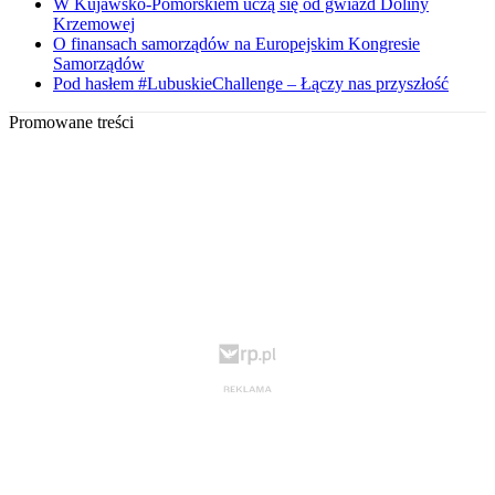
W Kujawsko-Pomorskiem uczą się od gwiazd Doliny
Krzemowej
O finansach samorządów na Europejskim Kongresie
Samorządów
Pod hasłem #LubuskieChallenge – Łączy nas przyszłość
Promowane treści