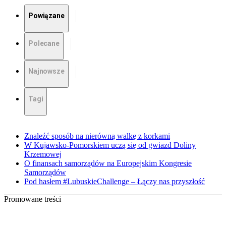
Powiązane
Polecane
Najnowsze
Tagi
Znaleźć sposób na nierówną walkę z korkami
W Kujawsko-Pomorskiem uczą się od gwiazd Doliny
Krzemowej
O finansach samorządów na Europejskim Kongresie
Samorządów
Pod hasłem #LubuskieChallenge – Łączy nas przyszłość
Promowane treści