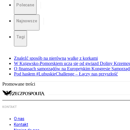
Polecane
Najnowsze
Tagi
Znaleźć sposób na nierówną walkę z korkami
W Kujawsko-Pomorskiem uczą się od gwiazd Doliny Krzemo
O finansach samorządów na Europejskim Kongresie Samorzą
Pod hasłem #LubuskieChallenge – Łączy nas przyszłość
Promowane treści
KONTAKT
O nas
Kontakt