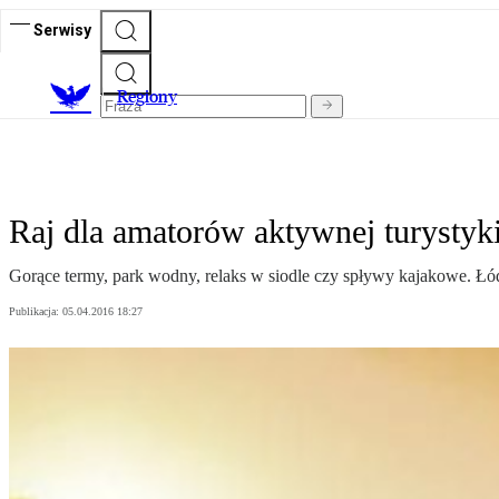
Serwisy
R
egiony
Raj dla amatorów aktywnej turystyk
Gorące termy, park wodny, relaks w siodle czy spływy kajakowe. Łó
Publikacja:
05.04.2016 18:27