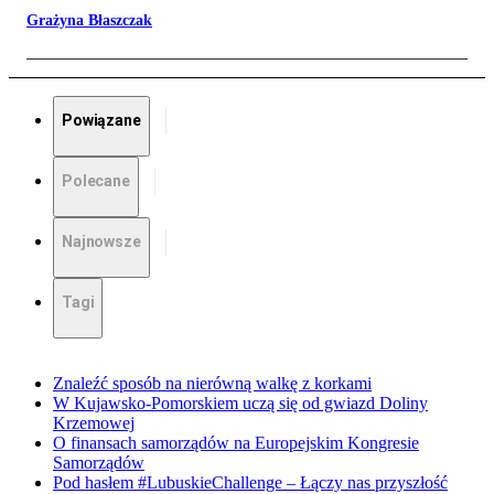
Grażyna Błaszczak
Powiązane
Polecane
Najnowsze
Tagi
Znaleźć sposób na nierówną walkę z korkami
W Kujawsko-Pomorskiem uczą się od gwiazd Doliny
Krzemowej
O finansach samorządów na Europejskim Kongresie
Samorządów
Pod hasłem #LubuskieChallenge – Łączy nas przyszłość