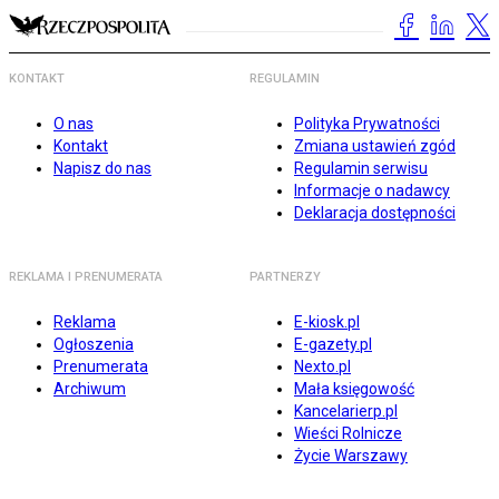
KONTAKT
REGULAMIN
O nas
Polityka Prywatności
Kontakt
Zmiana ustawień zgód
Napisz do nas
Regulamin serwisu
Informacje o nadawcy
Deklaracja dostępności
REKLAMA I PRENUMERATA
PARTNERZY
Reklama
E-kiosk.pl
Ogłoszenia
E-gazety.pl
Prenumerata
Nexto.pl
Archiwum
Mała księgowość
Kancelarierp.pl
Wieści Rolnicze
Życie Warszawy