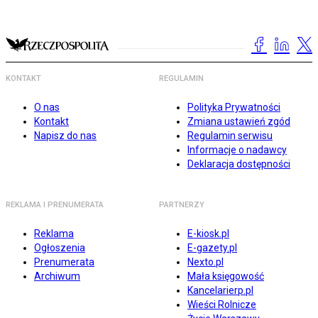
KONTAKT
REGULAMIN
O nas
Polityka Prywatności
Kontakt
Zmiana ustawień zgód
Napisz do nas
Regulamin serwisu
Informacje o nadawcy
Deklaracja dostępności
REKLAMA I PRENUMERATA
PARTNERZY
Reklama
E-kiosk.pl
Ogłoszenia
E-gazety.pl
Prenumerata
Nexto.pl
Archiwum
Mała księgowość
Kancelarierp.pl
Wieści Rolnicze