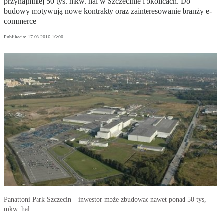
przynajmniej 50 tys. mkw. hal w Szczecinie i okolicach. Do
budowy motywują nowe kontrakty oraz zainteresowanie branży e-
commerce.
Publikacja:
17.03.2016 16:00
Panattoni Park Szczecin – inwestor może zbudować nawet ponad 50 tys,
mkw. hal