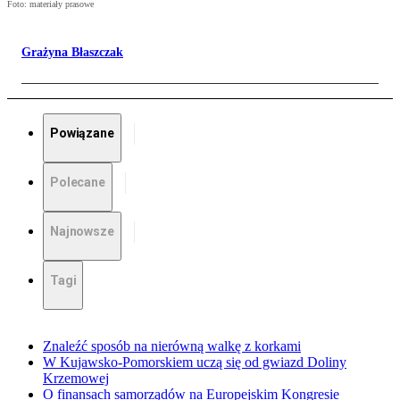
Foto: materiały prasowe
Grażyna Błaszczak
Powiązane
Polecane
Najnowsze
Tagi
Znaleźć sposób na nierówną walkę z korkami
W Kujawsko-Pomorskiem uczą się od gwiazd Doliny
Krzemowej
O finansach samorządów na Europejskim Kongresie