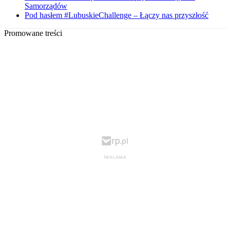
Samorządów
Pod hasłem #LubuskieChallenge – Łączy nas przyszłość
Promowane treści