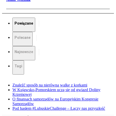
Powiązane
Polecane
Najnowsze
Tagi
Znaleźć sposób na nierówną walkę z korkami
W Kujawsko-Pomorskiem uczą się od gwiazd Doliny
Krzemowej
O finansach samorządów na Europejskim Kongresie
Samorządów
Pod hasłem #LubuskieChallenge – Łączy nas przyszłość