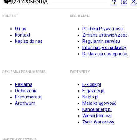
KONTAKT
REGULAMIN
O nas
Polityka Prywatności
Kontakt
Zmiana ustawień zgód
Napisz do nas
Regulamin serwisu
Informacje o nadawcy
Deklaracja dostępności
REKLAMA I PRENUMERATA
PARTNERZY
Reklama
E-kiosk.pl
Ogłoszenia
E-gazety.pl
Prenumerata
Nexto.pl
Archiwum
Mała księgowość
Kancelarierp.pl
Wieści Rolnicze
Życie Warszawy
NASZE WYDARZENIA