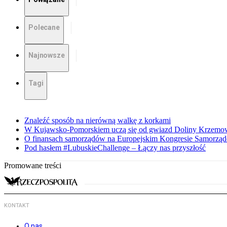
Polecane
Najnowsze
Tagi
Znaleźć sposób na nierówną walkę z korkami
W Kujawsko-Pomorskiem uczą się od gwiazd Doliny Krzemo
O finansach samorządów na Europejskim Kongresie Samorzą
Pod hasłem #LubuskieChallenge – Łączy nas przyszłość
Promowane treści
KONTAKT
O nas