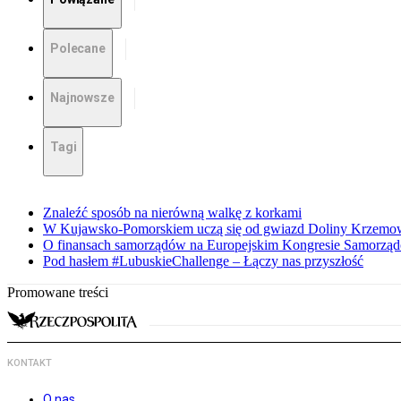
Polecane
Najnowsze
Tagi
Znaleźć sposób na nierówną walkę z korkami
W Kujawsko-Pomorskiem uczą się od gwiazd Doliny Krzemo
O finansach samorządów na Europejskim Kongresie Samorzą
Pod hasłem #LubuskieChallenge – Łączy nas przyszłość
Promowane treści
KONTAKT
O nas