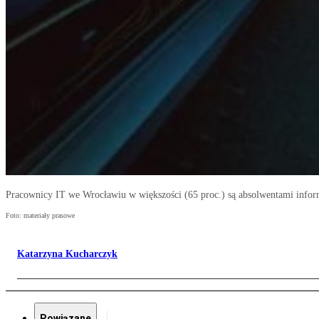
Pracownicy IT we Wrocławiu w większości (65 proc.) są absolwentami infor
Foto: materiały prasowe
Katarzyna Kucharczyk
Powiązane