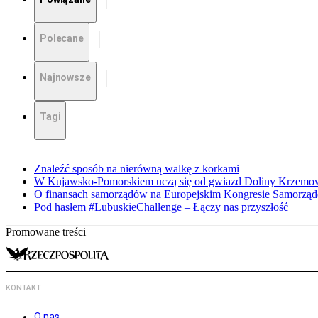
Polecane
Najnowsze
Tagi
Znaleźć sposób na nierówną walkę z korkami
W Kujawsko-Pomorskiem uczą się od gwiazd Doliny Krzemo
O finansach samorządów na Europejskim Kongresie Samorzą
Pod hasłem #LubuskieChallenge – Łączy nas przyszłość
Promowane treści
KONTAKT
O nas