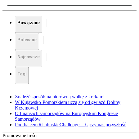
Powiązane
Polecane
Najnowsze
Tagi
Znaleźć sposób na nierówną walkę z korkami
W Kujawsko-Pomorskiem uczą się od gwiazd Doliny
Krzemowej
O finansach samorządów na Europejskim Kongresie
Samorządów
Pod hasłem #LubuskieChallenge – Łączy nas przyszłość
Promowane treści