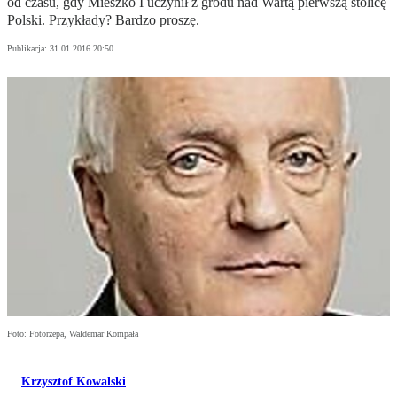
od czasu, gdy Mieszko I uczynił z grodu nad Wartą pierwszą stolicę
Polski. Przykłady? Bardzo proszę.
Publikacja:
31.01.2016 20:50
Foto: Fotorzepa, Waldemar Kompała
Krzysztof Kowalski