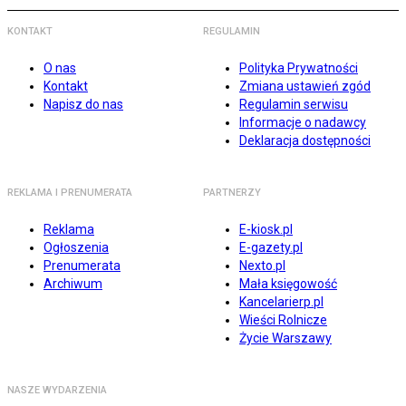
KONTAKT
REGULAMIN
O nas
Polityka Prywatności
Kontakt
Zmiana ustawień zgód
Napisz do nas
Regulamin serwisu
Informacje o nadawcy
Deklaracja dostępności
REKLAMA I PRENUMERATA
PARTNERZY
Reklama
E-kiosk.pl
Ogłoszenia
E-gazety.pl
Prenumerata
Nexto.pl
Archiwum
Mała księgowość
Kancelarierp.pl
Wieści Rolnicze
Życie Warszawy
NASZE WYDARZENIA