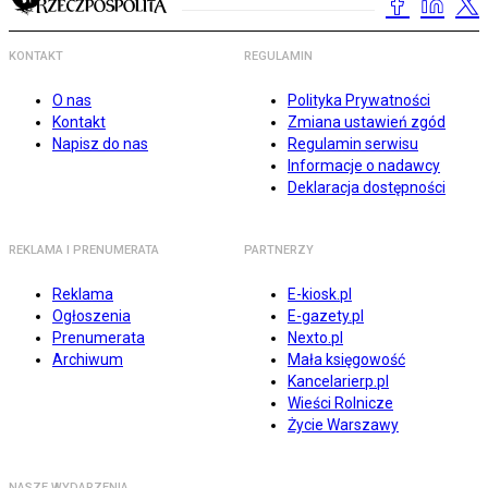
KONTAKT
REGULAMIN
O nas
Polityka Prywatności
Kontakt
Zmiana ustawień zgód
Napisz do nas
Regulamin serwisu
Informacje o nadawcy
Deklaracja dostępności
REKLAMA I PRENUMERATA
PARTNERZY
Reklama
E-kiosk.pl
Ogłoszenia
E-gazety.pl
Prenumerata
Nexto.pl
Archiwum
Mała księgowość
Kancelarierp.pl
Wieści Rolnicze
Życie Warszawy
NASZE WYDARZENIA