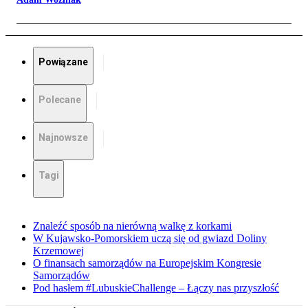
Powiązane
Polecane
Najnowsze
Tagi
Znaleźć sposób na nierówną walkę z korkami
W Kujawsko-Pomorskiem uczą się od gwiazd Doliny
Krzemowej
O finansach samorządów na Europejskim Kongresie
Samorządów
Pod hasłem #LubuskieChallenge – Łączy nas przyszłość