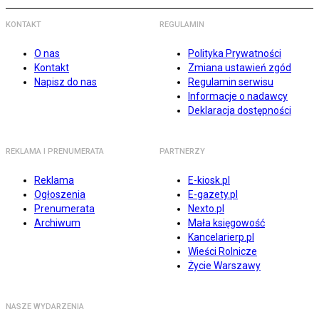
KONTAKT
REGULAMIN
O nas
Polityka Prywatności
Kontakt
Zmiana ustawień zgód
Napisz do nas
Regulamin serwisu
Informacje o nadawcy
Deklaracja dostępności
REKLAMA I PRENUMERATA
PARTNERZY
Reklama
E-kiosk.pl
Ogłoszenia
E-gazety.pl
Prenumerata
Nexto.pl
Archiwum
Mała księgowość
Kancelarierp.pl
Wieści Rolnicze
Życie Warszawy
NASZE WYDARZENIA