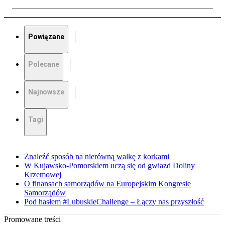
Powiązane
Polecane
Najnowsze
Tagi
Znaleźć sposób na nierówną walkę z korkami
W Kujawsko-Pomorskiem uczą się od gwiazd Doliny
Krzemowej
O finansach samorządów na Europejskim Kongresie
Samorządów
Pod hasłem #LubuskieChallenge – Łączy nas przyszłość
Promowane treści