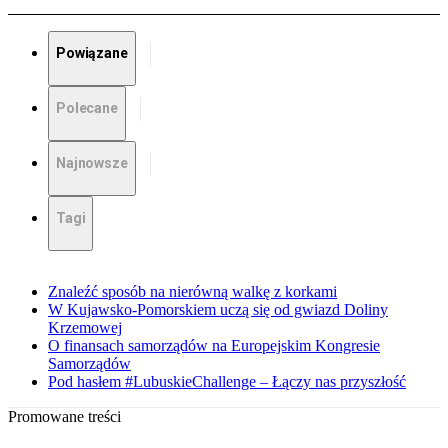
Powiązane
Polecane
Najnowsze
Tagi
Znaleźć sposób na nierówną walkę z korkami
W Kujawsko-Pomorskiem uczą się od gwiazd Doliny
Krzemowej
O finansach samorządów na Europejskim Kongresie
Samorządów
Pod hasłem #LubuskieChallenge – Łączy nas przyszłość
Promowane treści