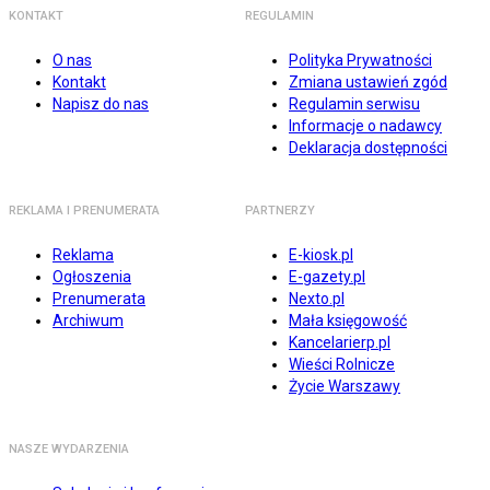
KONTAKT
REGULAMIN
O nas
Polityka Prywatności
Kontakt
Zmiana ustawień zgód
Napisz do nas
Regulamin serwisu
Informacje o nadawcy
Deklaracja dostępności
REKLAMA I PRENUMERATA
PARTNERZY
Reklama
E-kiosk.pl
Ogłoszenia
E-gazety.pl
Prenumerata
Nexto.pl
Archiwum
Mała księgowość
Kancelarierp.pl
Wieści Rolnicze
Życie Warszawy
NASZE WYDARZENIA