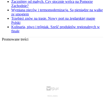
Zacznijmy od małych. Czy stocznie wrócą na Pomorze
Zachodnie?
Wymiana pieców i termomodernizacja. Są pieniądze na walkę
ze smogiem
Trzebież znów na trasie. Nowy port na żeglarskiej mapie
Polski
Kulinaria, piwo i trójniak. Sześć produktów regionalnych w
finale
Promowane treści