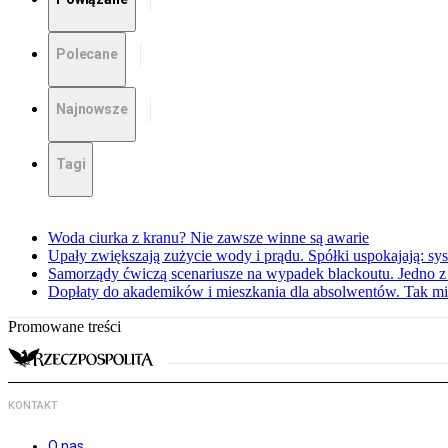
Polecane
Najnowsze
Tagi
Woda ciurka z kranu? Nie zawsze winne są awarie
Upały zwiększają zużycie wody i prądu. Spółki uspokajają: sy
Samorządy ćwiczą scenariusze na wypadek blackoutu. Jedno z 
Dopłaty do akademików i mieszkania dla absolwentów. Tak mi
Promowane treści
KONTAKT
O nas