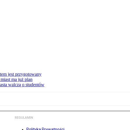
stem jest przygotowany
miast ma już plan
asta walczą o studentów
REGULAMIN
Polityka Prywatności