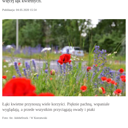
więcej łąk kwietnych.
Publikacja:
04.05.2020 15:54
Łąki kwietne przynoszą wiele korzyści. Pięknie pachną, wspaniale
wyglądają, a przede wszystkim przyciągają owady i ptaki
Foto: fot. AdobeStock / W Korczewski