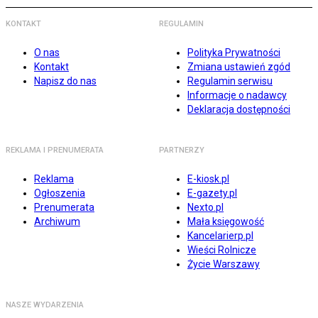
KONTAKT
REGULAMIN
O nas
Polityka Prywatności
Kontakt
Zmiana ustawień zgód
Napisz do nas
Regulamin serwisu
Informacje o nadawcy
Deklaracja dostępności
REKLAMA I PRENUMERATA
PARTNERZY
Reklama
E-kiosk.pl
Ogłoszenia
E-gazety.pl
Prenumerata
Nexto.pl
Archiwum
Mała księgowość
Kancelarierp.pl
Wieści Rolnicze
Życie Warszawy
NASZE WYDARZENIA