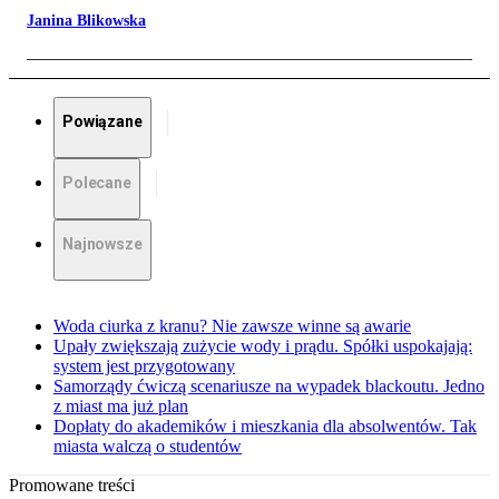
Janina Blikowska
Powiązane
Polecane
Najnowsze
Woda ciurka z kranu? Nie zawsze winne są awarie
Upały zwiększają zużycie wody i prądu. Spółki uspokajają:
system jest przygotowany
Samorządy ćwiczą scenariusze na wypadek blackoutu. Jedno
z miast ma już plan
Dopłaty do akademików i mieszkania dla absolwentów. Tak
miasta walczą o studentów
Promowane treści