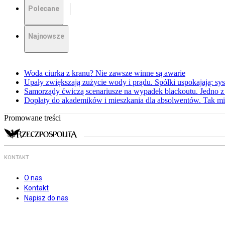
Polecane
Najnowsze
Woda ciurka z kranu? Nie zawsze winne są awarie
Upały zwiększają zużycie wody i prądu. Spółki uspokajają: sy
Samorządy ćwiczą scenariusze na wypadek blackoutu. Jedno z 
Dopłaty do akademików i mieszkania dla absolwentów. Tak mi
Promowane treści
KONTAKT
O nas
Kontakt
Napisz do nas