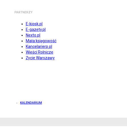
PARTNERZY
E-kiosk.pl
E-gazety.pl
Nexto.pl
Mała księgowość
Kancelarierp.pl
Wieści Rolnicze
Życie Warszawy
KALENDARIUM