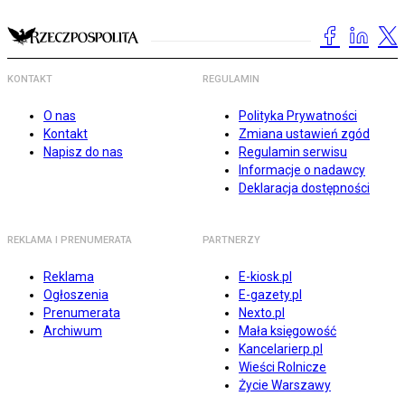
KONTAKT
REGULAMIN
O nas
Polityka Prywatności
Kontakt
Zmiana ustawień zgód
Napisz do nas
Regulamin serwisu
Informacje o nadawcy
Deklaracja dostępności
REKLAMA I PRENUMERATA
PARTNERZY
Reklama
E-kiosk.pl
Ogłoszenia
E-gazety.pl
Prenumerata
Nexto.pl
Archiwum
Mała księgowość
Kancelarierp.pl
Wieści Rolnicze
Życie Warszawy