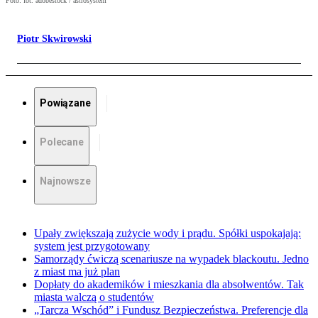
Foto: fot. adobestock / astrosystem
Piotr Skwirowski
Powiązane
Polecane
Najnowsze
Upały zwiększają zużycie wody i prądu. Spółki uspokajają:
system jest przygotowany
Samorządy ćwiczą scenariusze na wypadek blackoutu. Jedno
z miast ma już plan
Dopłaty do akademików i mieszkania dla absolwentów. Tak
miasta walczą o studentów
„Tarcza Wschód” i Fundusz Bezpieczeństwa. Preferencje dla