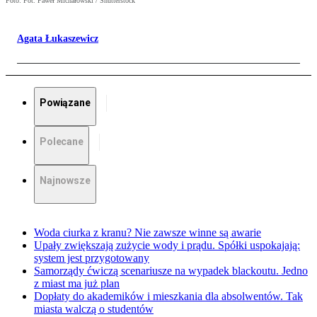
Foto: Fot. Paweł Michałowski / Shutterstock
Agata Łukaszewicz
Powiązane
Polecane
Najnowsze
Woda ciurka z kranu? Nie zawsze winne są awarie
Upały zwiększają zużycie wody i prądu. Spółki uspokajają:
system jest przygotowany
Samorządy ćwiczą scenariusze na wypadek blackoutu. Jedno
z miast ma już plan
Dopłaty do akademików i mieszkania dla absolwentów. Tak
miasta walczą o studentów