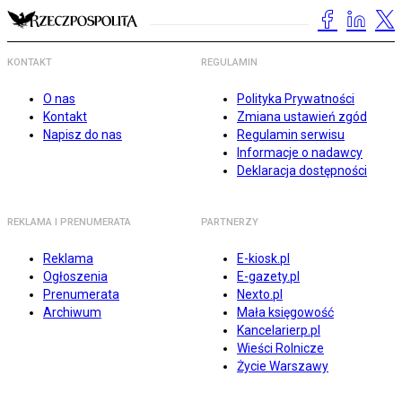
KONTAKT
REGULAMIN
O nas
Polityka Prywatności
Kontakt
Zmiana ustawień zgód
Napisz do nas
Regulamin serwisu
Informacje o nadawcy
Deklaracja dostępności
REKLAMA I PRENUMERATA
PARTNERZY
Reklama
E-kiosk.pl
Ogłoszenia
E-gazety.pl
Prenumerata
Nexto.pl
Archiwum
Mała księgowość
Kancelarierp.pl
Wieści Rolnicze
Życie Warszawy