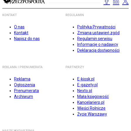
KONTAKT
REGULAMIN
O nas
Polityka Prywatności
Kontakt
Zmiana ustawień zgód
Napisz do nas
Regulamin serwisu
Informacje o nadawcy
Deklaracja dostępności
REKLAMA I PRENUMERATA
PARTNERZY
Reklama
E-kiosk.pl
Ogłoszenia
E-gazety.pl
Prenumerata
Nexto.pl
Archiwum
Mała księgowość
Kancelarierp.pl
Wieści Rolnicze
Życie Warszawy
NASZE WYDARZENIA