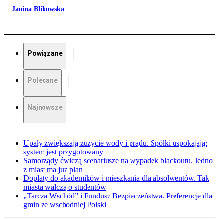
Janina Blikowska
Powiązane
Polecane
Najnowsze
Upały zwiększają zużycie wody i prądu. Spółki uspokajają:
system jest przygotowany
Samorządy ćwiczą scenariusze na wypadek blackoutu. Jedno
z miast ma już plan
Dopłaty do akademików i mieszkania dla absolwentów. Tak
miasta walczą o studentów
„Tarcza Wschód” i Fundusz Bezpieczeństwa. Preferencje dla
gmin ze wschodniej Polski