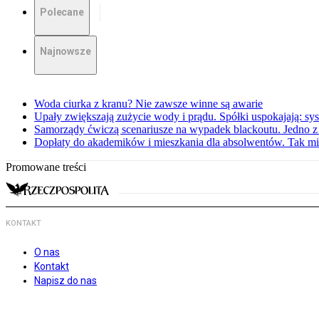
Polecane
Najnowsze
Woda ciurka z kranu? Nie zawsze winne są awarie
Upały zwiększają zużycie wody i prądu. Spółki uspokajają: sy
Samorządy ćwiczą scenariusze na wypadek blackoutu. Jedno z 
Dopłaty do akademików i mieszkania dla absolwentów. Tak mi
Promowane treści
KONTAKT
O nas
Kontakt
Napisz do nas