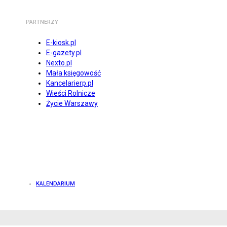
PARTNERZY
E-kiosk.pl
E-gazety.pl
Nexto.pl
Mała księgowość
Kancelarierp.pl
Wieści Rolnicze
Życie Warszawy
KALENDARIUM